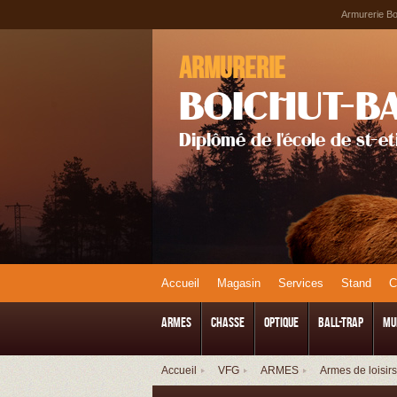
Armurerie Boi
Armurerie
BOICHUT-B
Diplômé de l'école de st-e
Accueil
Magasin
Services
Stand
ARMES
CHASSE
Optique
Ball-Trap
Mu
Accueil
VFG
ARMES
Armes de loisirs