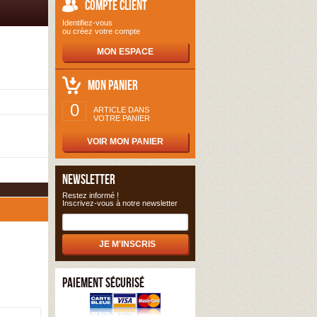
COMPTE CLIENT
Identifiez-vous
ou créez votre compte
MON ESPACE
MON PANIER
0
ARTICLE DANS
VOTRE PANIER
VOIR MON PANIER
NEWSLETTER
Restez informé !
Inscrivez-vous à notre newsletter
PAIEMENT SÉCURISÉ