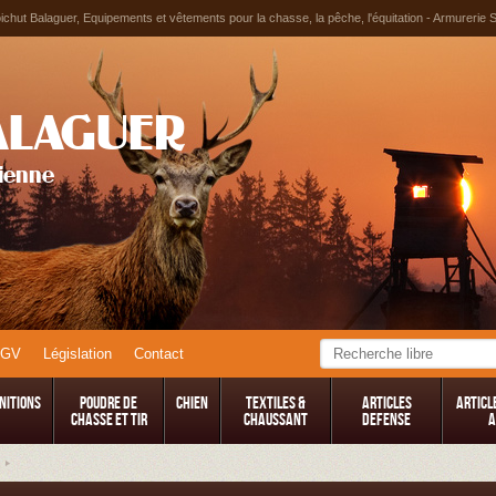
chut Balaguer, Equipements et vêtements pour la chasse, la pêche, l'équitation - Armurerie 
ALAGUER
tienne
CGV
Législation
Contact
nitions
Poudre de
Chien
TEXTILES &
Articles
Articl
Chasse et Tir
CHAUSSANT
Defense
A