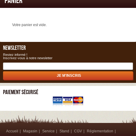
Panier
Votre panier est vide.
NEWSLETTER
Restez informé !
Inscrivez-vous à notre newsletter
PAIEMENT SÉCURISÉ
Accueil
Magasin
Service
Stand
CGV
Réglementation
Contact
Mentions légales
Protection des données