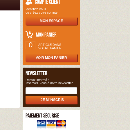
COMPTE CLIENT
Identifiez-vous
ou créez votre compte
MON ESPACE
MON PANIER
0
ARTICLE DANS
VOTRE PANIER
VOIR MON PANIER
NEWSLETTER
Restez informé !
Inscrivez-vous à notre newsletter
PAIEMENT SÉCURISÉ