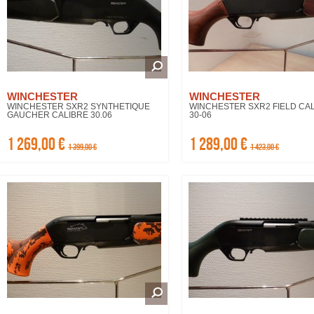
WINCHESTER
WINCHESTER
WINCHESTER SXR2 SYNTHETIQUE
WINCHESTER SXR2 FIELD CA
GAUCHER CALIBRE 30.06
30-06
1 269,00 €
1 289,00 €
1 399,00 €
1 423,00 €