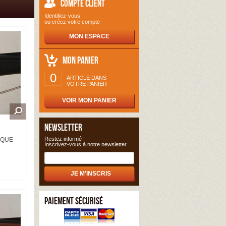
COMPTE CLIENT
Identifiez-vous
ou créez votre compte
MON ESPACE
MON PANIER
0
ARTICLE DANS
VOTRE PANIER
VOIR MON PANIER
NEWSLETTER
Restez informé !
IQUE
Inscrivez-vous à notre newsletter
PAIEMENT SÉCURISÉ