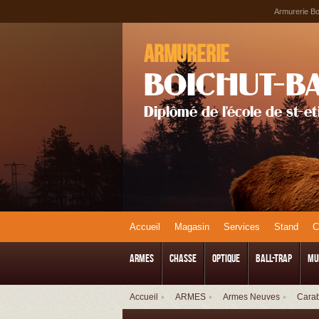
Armurerie Boi
Armurerie
BOICHUT-B
Diplômé de l'école de st-e
Accueil
Magasin
Services
Stand
ARMES
CHASSE
Optique
Ball-Trap
Mu
Accueil
ARMES
Armes Neuves
Carab