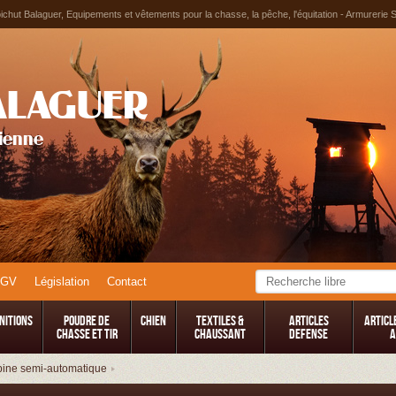
chut Balaguer, Equipements et vêtements pour la chasse, la pêche, l'équitation - Armurerie 
ALAGUER
tienne
CGV
Législation
Contact
nitions
Poudre de
Chien
TEXTILES &
Articles
Articl
Chasse et Tir
CHAUSSANT
Defense
A
ine semi-automatique