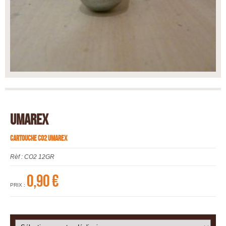
UMAREX
CARTOUCHE CO2 UMAREX
Rèf :
CO2 12GR
0,90 €
PRIX :