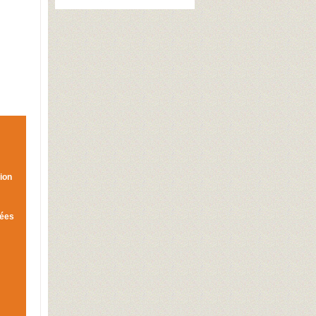
tion
iées