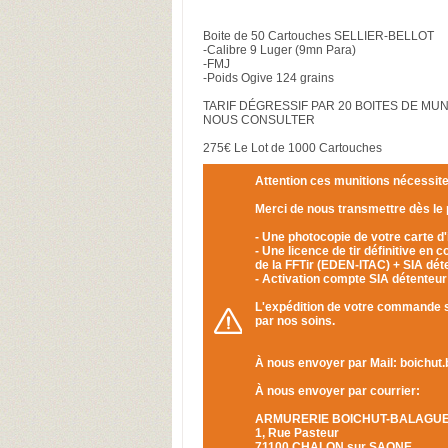
Boite de 50 Cartouches SELLIER-BELLOT
-Calibre 9 Luger (9mn Para)
-FMJ
-Poids Ogive 124 grains
TARIF DÉGRESSIF PAR 20 BOITES DE MUN
NOUS CONSULTER
275€ Le Lot de 1000 Cartouches
Attention ces munitions nécessit
Merci de nous transmettre dès le
- Une photocopie de votre carte d'
- Une licence de tir définitive en
de la FFTir (EDEN-ITAC) + SIA dét
- Activation compte SIA détenteur
L'expédition de votre commande ser
par nos soins.
À nous envoyer par Mail: boichut
À nous envoyer par courrier:
ARMURERIE BOICHUT-BALAGU
1, Rue Pasteur
71100 CHALON sur SAONE