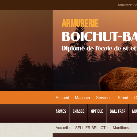
Armurerie Boi
Armurerie
BOICHUT-B
Diplômé de l'école de st-e
Accueil
Magasin
Services
Stand
ARMES
CHASSE
Optique
Ball-Trap
Mu
Accueil
SELLIER BELLOT
Munitions