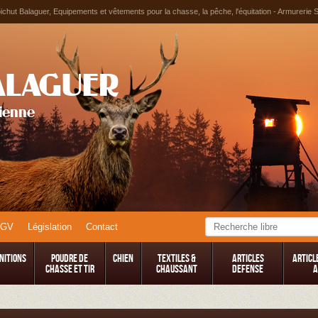
chut Balaguer, Equipements et vêtements pour la chasse, la pêche, l'équitation - Armurerie 
ALAGUER
tienne
CGV
Législation
Contact
nitions
Poudre de
Chien
TEXTILES &
Articles
Articl
Chasse et Tir
CHAUSSANT
Defense
A