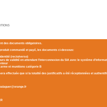
ITIONS
ent des documents obligatoires.
 produit commandé et payé, les documents ci-dessous:
identité (recto/verso)
 cours de validité en attendant l’interconnexion du SIA avec le système d’informa
enteur
 arme et munitions catégorie B
a effectuée que si la totalité des justificatifs a été réceptionnées et authentif
.balaguer@orange.fr
ER