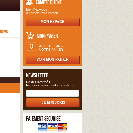
COMPTE CLIENT
Identifiez-vous
ou créez votre compte
MON ESPACE
gr FMJ
MON PANIER
0
ARTICLE DANS
VOTRE PANIER
VOIR MON PANIER
NEWSLETTER
Restez informé !
Inscrivez-vous à notre newsletter
PAIEMENT SÉCURISÉ